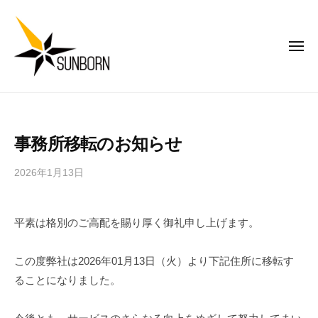
株
コ
式
ン
会
テ
メ
社
ニ
ン
サ
ュ
ー
ン
ツ
株
み
ボ
へ
式
ん
ー
ス
な
会
ン
事務所移転のお知らせ
キ
で
社
ジ
ッ
楽
サ
ャ
2026年1月13日
b
し
プ
パ
ン
y
く
ン
ボ
遊
平素は格別のご高配を賜り厚く御礼申し上げます。
ー
べ
ン
る
この度弊社は2026年01月13日（火）より下記住所に移転す
ジ
ゲ
ることになりました。
ー
ャ
ム
パ