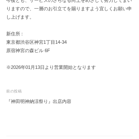
今後とも、サービスのさらなる向上をめざして努力してまい
を
ン
りますので、一層のお引立てを賜りますよう宜しくお願い申
作
し上げます。
れ
る
会
新住所 :
社
東京都渋谷区神宮1丁目14-34
を
原宿神宮の森ビル 6F
※2026年01月13日より営業開始となります
投
前の投稿
稿
『神田明神納涼祭り』出店内容
ナ
ビ
ゲ
ー