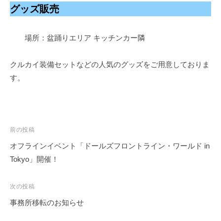
グッズ販売
場所：盆踊りエリア キッチンカー隣
クルカイ装備セットなどの人気のグッズをご用意しておりま
す。
投
前の投稿
稿
オフラインイベント「ドールズフロントライン・ワールド in
ナ
Tokyo」開催！
ビ
ゲ
次の投稿
ー
事務所移転のお知らせ
シ