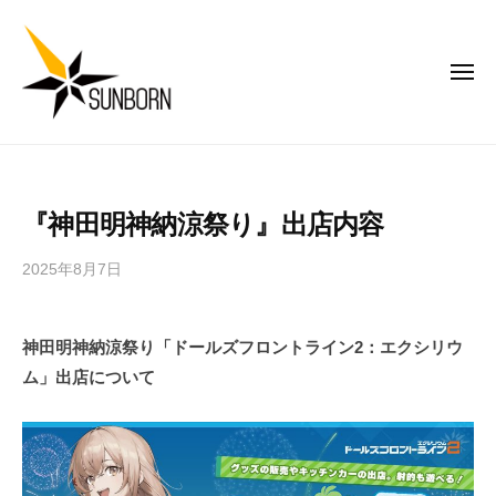
株
コ
式
ン
会
テ
メ
社
ニ
ン
サ
ュ
ー
ン
ツ
株
み
ボ
へ
式
ん
ー
ス
な
会
ン
『神田明神納涼祭り』出店内容
キ
で
社
ジ
ッ
楽
サ
ャ
2025年8月7日
b
し
プ
パ
ン
y
く
ン
ボ
遊
神田明神納涼祭り「ドールズフロントライン
2
：エクシリウ
ー
べ
ム」出店について
ン
る
ジ
ゲ
ー
ャ
ム
パ